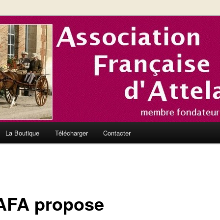
nce et en Europe
el de l'Association Française
La Boutique
Télécharger
Contacter
’AFA propose