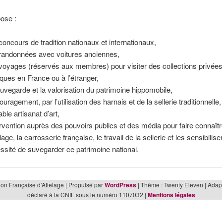
ose :
concours de tradition nationaux et internationaux,
randonnées avec voitures anciennes,
voyages (réservés aux membres) pour visiter des collections privée
iques en France ou à l’étranger,
auvegarde et la valorisation du patrimoine hippomobile,
ouragement, par l’utilisation des harnais et de la sellerie traditionnelle
able artisanat d’art,
tervention auprès des pouvoirs publics et des média pour faire connaître
elage, la carrosserie française, le travail de la sellerie et les sensibilise
ssité de suvegarder ce patrimoine national.
ion Française d'Attelage | Propulsé par
WordPress
| Thème : Twenty Eleven | Adapta
déclaré à la CNIL sous le numéro 1107032 |
Mentions légales