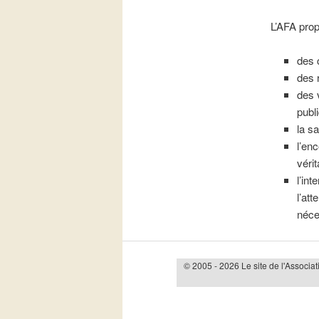
L’AFA prop
des 
des 
des 
publ
la s
l’enc
vérit
l’in
l’att
néce
© 2005 - 2026 Le site de l'Associat