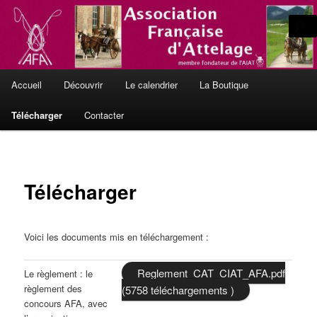
Aller
L'Attelage de Tradition, en France et en Europe
au
contenu
principal
Le site officiel de l'Association
Menu
Française d'Attelage
Accueil
Découvrir
Le calendrier
La Boutique
principal
Télécharger
Contacter
Télécharger
Voici les documents mis en téléchargement :
Reglement_CAT_CIAT_AFA.pdf
Le règlement : le
règlement des
(5758 téléchargements )
concours AFA, avec