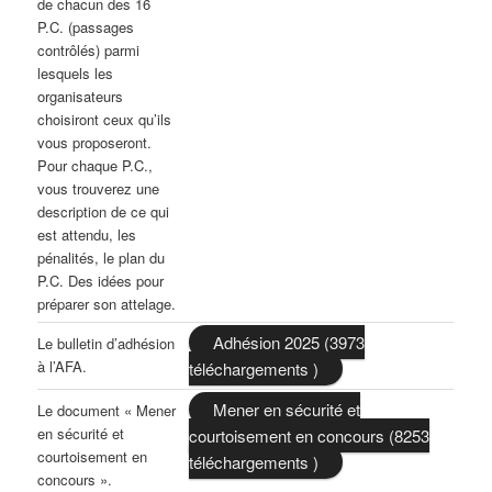
de chacun des 16
P.C. (passages
contrôlés) parmi
lesquels les
organisateurs
choisiront ceux qu’ils
vous proposeront.
Pour chaque P.C.,
vous trouverez une
description de ce qui
est attendu, les
pénalités, le plan du
P.C. Des idées pour
préparer son attelage.
Adhésion 2025 (3973
Le bulletin d’adhésion
à l’AFA.
téléchargements )
Mener en sécurité et
Le document « Mener
en sécurité et
courtoisement en concours (8253
courtoisement en
téléchargements )
concours ».