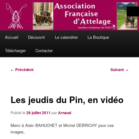
Aller
L'Attelage de Tradition, en France et en Europe
au
contenu
principal
Le site officiel de l'Association
Menu
Française d'Attelage
Accueil
Découvrir
Le calendrier
La Boutique
principal
Télécharger
Contacter
Navigation
←
Précédent
Suivant
→
des
articles
Les jeudis du Pin, en vidéo
Publié le
26 juillet 2011
par
Arnaud
Merci à Alain BAHUCHET et Michel DEBRICHY pour ces
images,