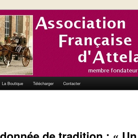
nce et en Europe
el de l'Association Française
La Boutique
Télécharger
Contacter
donnée de tradition : « Un