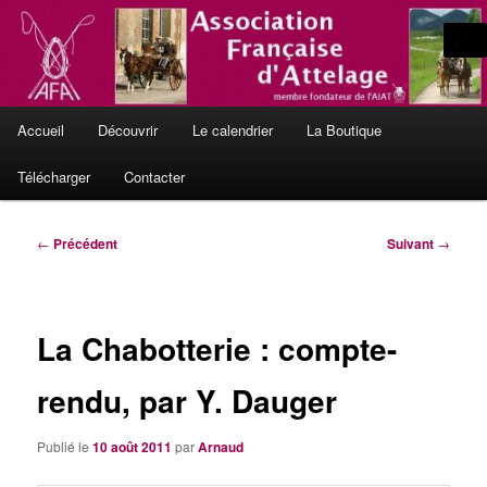
Aller
L'Attelage de Tradition, en France et en Europe
au
contenu
principal
Le site officiel de l'Association
Menu
Française d'Attelage
Accueil
Découvrir
Le calendrier
La Boutique
principal
Télécharger
Contacter
Navigation
←
Précédent
Suivant
→
des
articles
La Chabotterie : compte-
rendu, par Y. Dauger
Publié le
10 août 2011
par
Arnaud