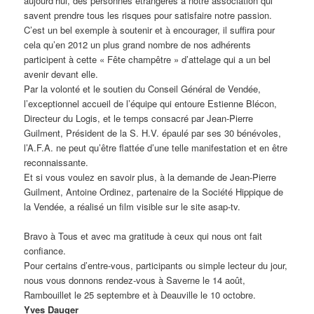
aujourd’hui, des personnes étrangères à notre association qui
savent prendre tous les risques pour satisfaire notre passion.
C’est un bel exemple à soutenir et à encourager, il suffira pour
cela qu’en 2012 un plus grand nombre de nos adhérents
participent à cette « Fête champêtre » d’attelage qui a un bel
avenir devant elle.
Par la volonté et le soutien du Conseil Général de Vendée,
l’exceptionnel accueil de l’équipe qui entoure Estienne Blécon,
Directeur du Logis, et le temps consacré par Jean-Pierre
Guilment, Président de la S. H.V. épaulé par ses 30 bénévoles,
l’A.F.A. ne peut qu’être flattée d’une telle manifestation et en être
reconnaissante.
Et si vous voulez en savoir plus, à la demande de Jean-Pierre
Guilment, Antoine Ordinez, partenaire de la Société Hippique de
la Vendée, a réalisé un film visible sur le site asap-tv.
Bravo à Tous et avec ma gratitude à ceux qui nous ont fait
confiance.
Pour certains d’entre-vous, participants ou simple lecteur du jour,
nous vous donnons rendez-vous à Saverne le 14 août,
Rambouillet le 25 septembre et à Deauville le 10 octobre.
Yves Dauger