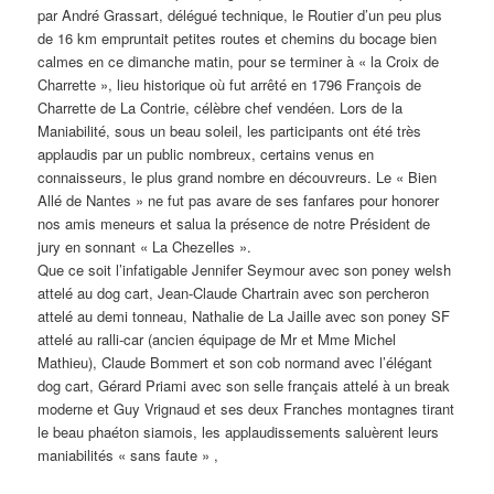
par André Grassart, délégué technique, le Routier d’un peu plus
de 16 km empruntait petites routes et chemins du bocage bien
calmes en ce dimanche matin, pour se terminer à « la Croix de
Charrette », lieu historique où fut arrêté en 1796 François de
Charrette de La Contrie, célèbre chef vendéen. Lors de la
Maniabilité, sous un beau soleil, les participants ont été très
applaudis par un public nombreux, certains venus en
connaisseurs, le plus grand nombre en découvreurs. Le « Bien
Allé de Nantes » ne fut pas avare de ses fanfares pour honorer
nos amis meneurs et salua la présence de notre Président de
jury en sonnant « La Chezelles ».
Que ce soit l’infatigable Jennifer Seymour avec son poney welsh
attelé au dog cart, Jean-Claude Chartrain avec son percheron
attelé au demi tonneau, Nathalie de La Jaille avec son poney SF
attelé au ralli-car (ancien équipage de Mr et Mme Michel
Mathieu), Claude Bommert et son cob normand avec l’élégant
dog cart, Gérard Priami avec son selle français attelé à un break
moderne et Guy Vrignaud et ses deux Franches montagnes tirant
le beau phaéton siamois, les applaudissements saluèrent leurs
maniabilités « sans faute » ,