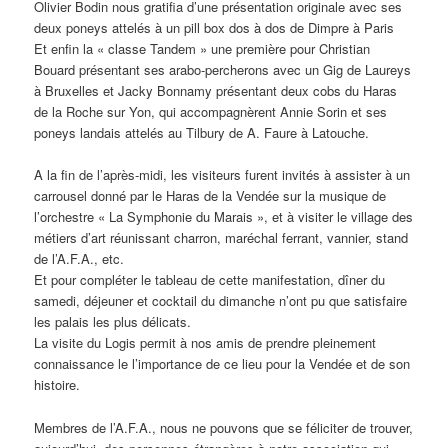
Olivier Bodin nous gratifia d’une présentation originale avec ses
deux poneys attelés à un pill box dos à dos de Dimpre à Paris
Et enfin la « classe Tandem » une première pour Christian
Bouard présentant ses arabo-percherons avec un Gig de Laureys
à Bruxelles et Jacky Bonnamy présentant deux cobs du Haras
de la Roche sur Yon, qui accompagnèrent Annie Sorin et ses
poneys landais attelés au Tilbury de A. Faure à Latouche.
A la fin de l’après-midi, les visiteurs furent invités à assister à un
carrousel donné par le Haras de la Vendée sur la musique de
l’orchestre « La Symphonie du Marais », et à visiter le village des
métiers d’art réunissant charron, maréchal ferrant, vannier, stand
de l’A.F.A., etc.
Et pour compléter le tableau de cette manifestation, dîner du
samedi, déjeuner et cocktail du dimanche n’ont pu que satisfaire
les palais les plus délicats.
La visite du Logis permit à nos amis de prendre pleinement
connaissance le l’importance de ce lieu pour la Vendée et de son
histoire.
Membres de l’A.F.A., nous ne pouvons que se féliciter de trouver,