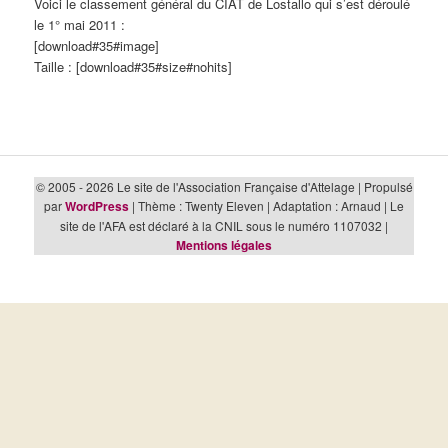
Voici le classement général du CIAT de Lostallo qui s’est déroulé
le 1° mai 2011 :
[download#35#image]
Taille : [download#35#size#nohits]
© 2005 - 2026 Le site de l'Association Française d'Attelage | Propulsé
par
WordPress
| Thème : Twenty Eleven | Adaptation : Arnaud | Le
site de l'AFA est déclaré à la CNIL sous le numéro 1107032 |
Mentions légales