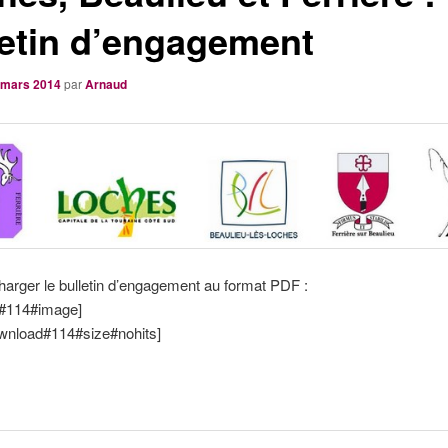
letin d’engagement
 mars 2014
par
Arnaud
harger le bulletin d’engagement au format PDF :
#114#image]
download#114#size#nohits]