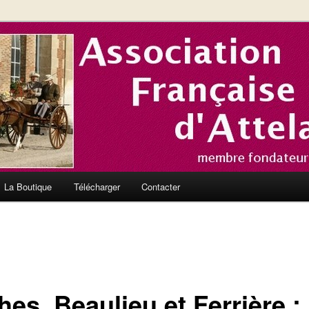
nce et en Europe
el de l'Association Française
La Boutique
Télécharger
Contacter
es, Beaulieu et Ferrière : 