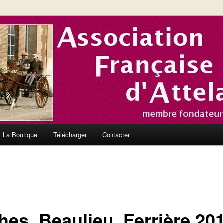
nce et en Europe
el de l'Association Française
La Boutique
Télécharger
Contacter
es, Beaulieu, Ferrière 201