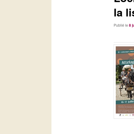
la l
Publié le
8 j