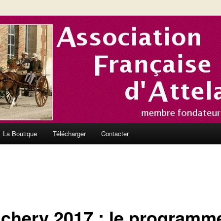
nce et en Europe
el de l'Association Française
La Boutique
Télécharger
Contacter
chery 2017 : le programm