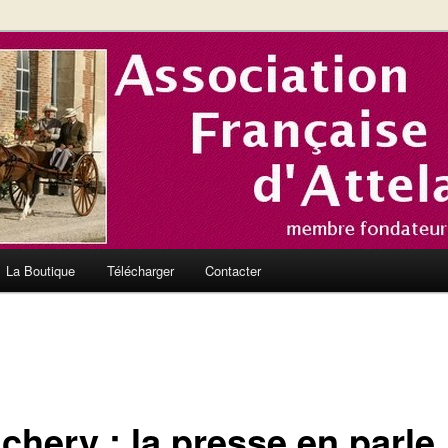
nce et en Europe
el de l'Association Française
La Boutique
Télécharger
Contacter
chery : la presse en parle