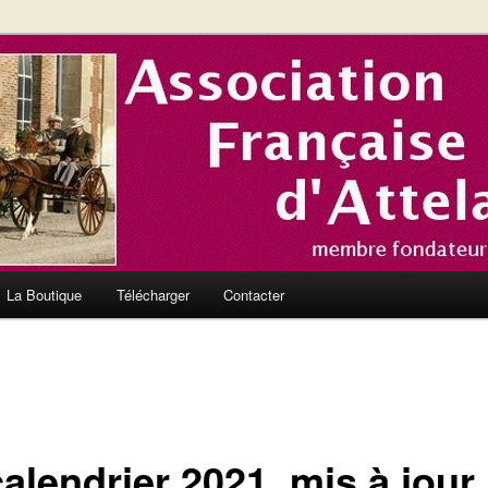
nce et en Europe
el de l'Association Française
La Boutique
Télécharger
Contacter
alendrier 2021, mis à jour 