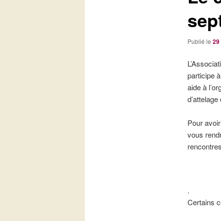
sep
Publié le
29 
L’Associat
participe 
aide à l’o
d’attelage 
Pour avoir
vous rend
rencontres
.
Certains c