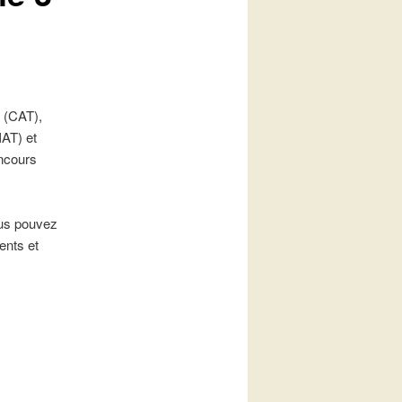
n (CAT),
IAT) et
oncours
ous pouvez
ents et