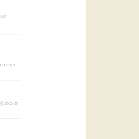
e.fr
hoo.com
t@bbox.fr