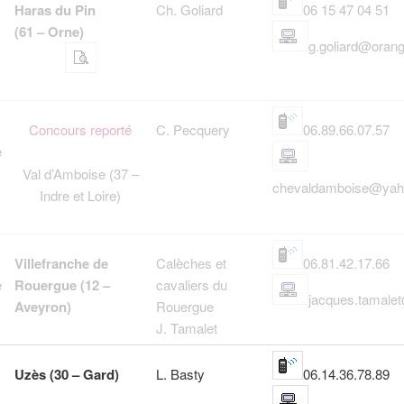
Haras du Pin
Ch. Goliard
06 15 47 04 51
(61 – Orne)
g.goliard@orang
Concours reporté
C. Pecquery
06.89.66.07.57
e
Val d’Amboise (37 –
chevaldamboise@ya
Indre et Loire)
Villefranche de
Calèches et
06.81.42.17.66
e
Rouergue (12 –
cavaliers du
jacques.tamale
Aveyron)
Rouergue
J. Tamalet
Uzès (30 – Gard)
L. Basty
06.14.36.78.89