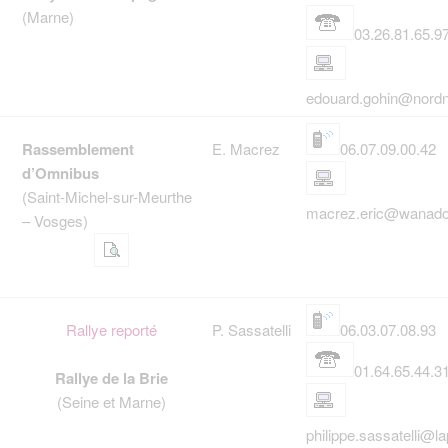
(Marne)
03.26.81.65.9
edouard.gohin@nordne
Rassemblement
E. Macrez
06.07.09.00.42
d’Omnibus
(Saint-Michel-sur-Meurthe
macrez.eric@wanado
– Vosges)
Rallye reporté
P. Sassatelli
06.03.07.08.93
01.64.65.44.3
Rallye de la Brie
(Seine et Marne)
philippe.sassatelli@la