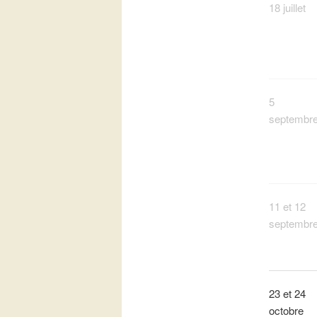
18 juillet
5
septembr
11 et 12
septembr
23 et 24
octobre