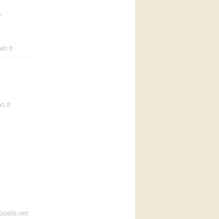
7
t.fr
o.fr
1
poste.net