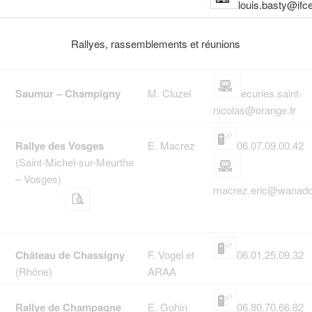
louis.basty@ifce
Rallyes, rassemblements et réunions
Saumur – Champigny
M. Cluzel
ecuries.saint-
nicolas@orange.fr
Rallye des Vosges
E. Macrez
06.07.09.00.42
(Saint-Michel-sur-Meurthe
– Vosges)
macrez.eric@wanado
Château de Chassigny
F. Vogel et
06.01.25.09.32
(Rhône)
ARAA
Rallye de Champagne
E. Gohin
06.80.70.66.82