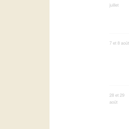
juillet
7 et 8 août
28 et 29
août