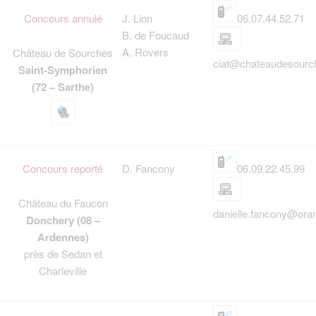
Concours annulé
J. Lion
06.07.44.52.71
B. de Foucaud
A. Rovers
Château de Sourches
ciat@chateaudesour
Saint-Symphorien
(72 – Sarthe)
Concours reporté
D. Fancony
06.09.22.45.99
Château du Faucon
danielle.fancony@oran
Donchery (08 –
Ardennes)
près de Sedan et
Charleville