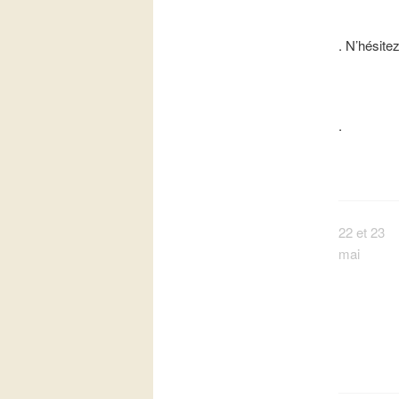
. N’hésitez
.
22 et 23
mai