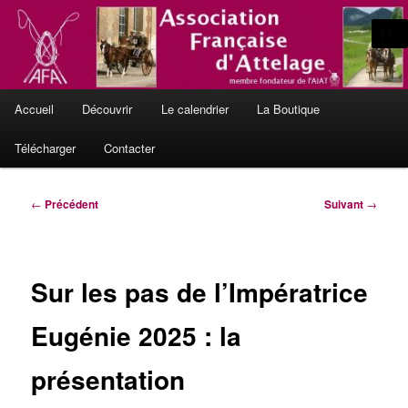
Aller
L'Attelage de Tradition, en France et en Europe
au
contenu
principal
Le site officiel de l'Association
Menu
Française d'Attelage
Accueil
Découvrir
Le calendrier
La Boutique
principal
Télécharger
Contacter
Navigation
←
Précédent
Suivant
→
des
articles
Sur les pas de l’Impératrice
Eugénie 2025 : la
présentation