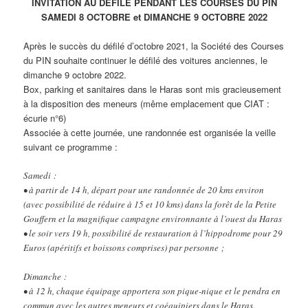
INVITATION AU DEFILE PENDANT LES COURSES DU PIN
SAMEDI 8 OCTOBRE et DIMANCHE 9 OCTOBRE 2022
Après le succès du défilé d’octobre 2021, la Société des Courses
du PIN souhaite continuer le défilé des voitures anciennes, le
dimanche 9 octobre 2022.
Box, parking et sanitaires dans le Haras sont mis gracieusement
à la disposition des meneurs (même emplacement que CIAT :
écurie n°6)
Associée à cette journée, une randonnée est organisée la veille
suivant ce programme :
Samedi :
• à partir de 14 h, départ pour une randonnée de 20 kms environ
(avec possibilité de réduire à 15 et 10 kms) dans la forêt de la Petite
Gouffern et la magnifique campagne environnante à l’ouest du Haras
• le soir vers 19 h, possibilité de restauration à l’hippodrome pour 29
Euros (apéritifs et boissons comprises) par personne ;
Dimanche :
• à 12 h, chaque équipage apportera son pique-nique et le pendra en
commun avec les autres meneurs et coéquipiers dans le Haras.