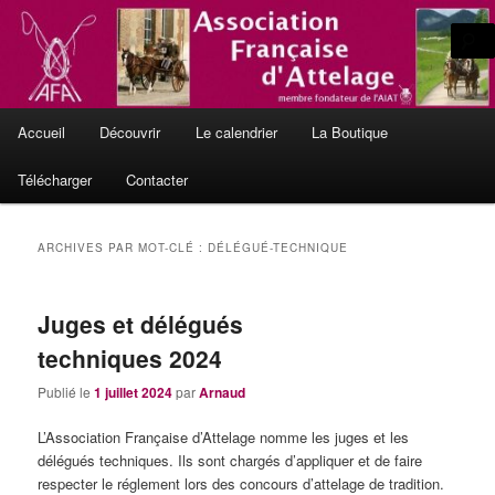
Aller
Aller
L'Attelage de Tradition, en France et en Europe
au
au
contenu
contenu
principal
secondaire
Le site officiel de l'Association
Menu
Française d'Attelage
Accueil
Découvrir
Le calendrier
La Boutique
principal
Télécharger
Contacter
ARCHIVES PAR MOT-CLÉ :
DÉLÉGUÉ-TECHNIQUE
Juges et délégués
techniques 2024
Publié le
1 juillet 2024
par
Arnaud
L’Association Française d’Attelage nomme les juges et les
délégués techniques. Ils sont chargés d’appliquer et de faire
respecter le réglement lors des concours d’attelage de tradition.