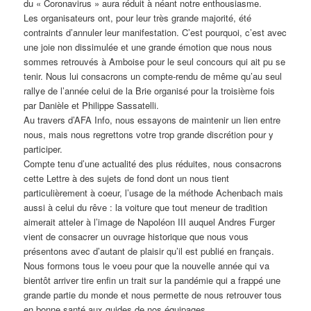
du « Coronavirus » aura réduit à néant notre enthousiasme.
Les organisateurs ont, pour leur très grande majorité, été
contraints d’annuler leur manifestation. C’est pourquoi, c’est avec
une joie non dissimulée et une grande émotion que nous nous
sommes retrouvés à Amboise pour le seul concours qui ait pu se
tenir. Nous lui consacrons un compte-rendu de même qu’au seul
rallye de l’année celui de la Brie organisé pour la troisième fois
par Danièle et Philippe Sassatelli.
Au travers d’AFA Info, nous essayons de maintenir un lien entre
nous, mais nous regrettons votre trop grande discrétion pour y
participer.
Compte tenu d’une actualité des plus réduites, nous consacrons
cette Lettre à des sujets de fond dont un nous tient
particulièrement à coeur, l’usage de la méthode Achenbach mais
aussi à celui du rêve : la voiture que tout meneur de tradition
aimerait atteler à l’image de Napoléon III auquel Andres Furger
vient de consacrer un ouvrage historique que nous vous
présentons avec d’autant de plaisir qu’il est publié en français.
Nous formons tous le voeu pour que la nouvelle année qui va
bientôt arriver tire enfin un trait sur la pandémie qui a frappé une
grande partie du monde et nous permette de nous retrouver tous
en bonne santé aux guides de nos équipages.