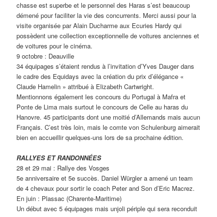
chasse est superbe et le personnel des Haras s’est beaucoup
démené pour faciliter la vie des concurrents. Merci aussi pour la
visite organisée par Alain Ducharme aux Ecuries Hardy qui
possèdent une collection exceptionnelle de voitures anciennes et
de voitures pour le cinéma.
9 octobre : Deauville
34 équipages s’étaient rendus à l’invitation d’Yves Dauger dans
le cadre des Equidays avec la création du prix d’élégance «
Claude Hamelin » attribué à Elizabeth Cartwright.
Mentionnons également les concours du Portugal à Mafra et
Ponte de Lima mais surtout le concours de Celle au haras du
Hanovre. 45 participants dont une moitié d’Allemands mais aucun
Français. C’est très loin, mais le comte von Schulenburg aimerait
bien en accueillir quelques-uns lors de sa prochaine édition.
RALLYES ET RANDONNÉES
28 et 29 mai : Rallye des Vosges
5e anniversaire et 5e succès. Daniel Würgler a amené un team
de 4 chevaux pour sortir le coach Peter and Son d’Eric Macrez.
En juin : Plassac (Charente-Maritime)
Un début avec 5 équipages mais unjoli périple qui sera reconduit