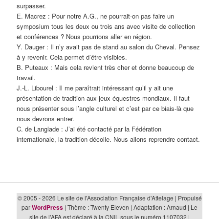
surpasser.
E. Macrez : Pour notre A.G., ne pourrait-on pas faire un
symposium tous les deux ou trois ans avec visite de collection
et conférences ? Nous pourrions aller en région.
Y. Dauger : Il n’y avait pas de stand au salon du Cheval. Pensez
à y revenir. Cela permet d’être visibles.
B. Puteaux : Mais cela revient très cher et donne beaucoup de
travail.
J.-L. Libourel : Il me paraîtrait intéressant qu’il y ait une
présentation de tradition aux jeux équestres mondiaux. Il faut
nous présenter sous l’angle culturel et c’est par ce biais-là que
nous devrons entrer.
C. de Langlade : J’ai été contacté par la Fédération
internationale, la tradition décolle. Nous allons reprendre contact.
© 2005 - 2026 Le site de l'Association Française d'Attelage | Propulsé
par
WordPress
| Thème : Twenty Eleven | Adaptation : Arnaud | Le
site de l'AFA est déclaré à la CNIL sous le numéro 1107032 |