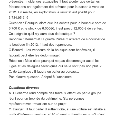
présentés. Incidences auxquelles il faut ajouter que certaines
fabrications ont également été prévues pour la saison à venir de
2012. En réalité, en exploitation le résultat est positif pour
3.734,95 €. €
Question : Pourquoi alors que les achats pour la boutique sont de
6.700 € et le stock de 6.000€€, il est prévu 12.000 € de ventes.
Cela signifie qu’il n’y aura plus de boutique ?
Réponse : Bernard et Huguette Puteaux arrêtent de s’occuper de
la boutique fin 2012, il faut des repreneurs.
C.Bouard : Les vendeurs de la boutique sont bénévoles, il
faudrait peut être les dédommager.
Réponse : Mais alors pourquoi ne pas dédommager aussi les
juges et les délégués techniques qui ne le sont pas non plus ?
C. de Langlade : Il faudra en parler au bureau…
Pas d’autre question. Adopté à l’unanimité
Questions diverses
A. Ducharme rend compte des travaux effectués par le groupe
réuni pour un trophée du patrimoine. Six personnes
représentatives travaillent sur ce projet.
Y. Dauger : il faut parler d’authenticité, si une voiture est refaite à
partir d’éléments anciens, si 30 % sont authentiques ou s’il s’agit